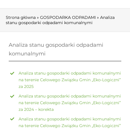
AKTUALNOŚCI
Strona główna
»
GOSPODARKA ODPADAMI
»
Analiza
O ZWIĄZKU
stanu gospodarki odpadami komunalnymi
DLA MIESZKAŃCA
Analiza stanu gospodarki odpadami
GOSPODARKA ODPADAMI
komunalnymi
DO POBRANIA
Analiza stanu gospodarki odpadami komunalnymi
na terenie Celowego Związku Gmin „Eko-Logiczni”
RODO
za 2025
Analiza stanu gospodarki odpadami komunalnymi
KONTAKT
na terenie Celowego Związku Gmin „Eko-Logiczni”
za 2024 – korekta
Analiza stanu gospodarki odpadami komunalnymi
na terenie Celowego Związku Gmin „Eko-Logiczni”