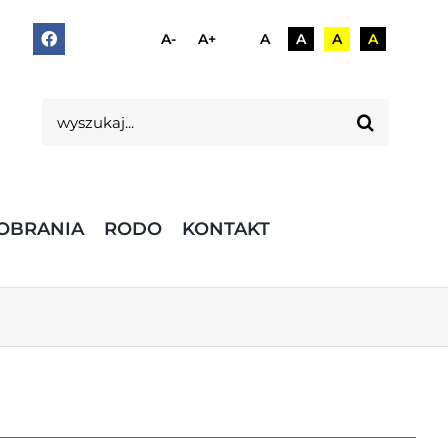
A-
A+
A
A
A
A
Szukaj
OBRANIA
RODO
KONTAKT