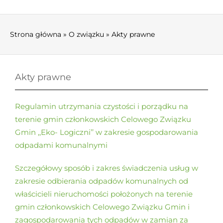
AKTUALNOŚCI
O ZWIĄZKU
Strona główna
»
O związku
»
Akty prawne
DLA MIESZKAŃCA
Akty prawne
GOSPODARKA ODPADAMI
Regulamin utrzymania czystości i porządku na
DO POBRANIA
terenie gmin członkowskich Celowego Związku
Gmin ,,Eko- Logiczni’’ w zakresie gospodarowania
RODO
odpadami komunalnymi
Szczegółowy sposób i zakres świadczenia usług w
KONTAKT
zakresie odbierania odpadów komunalnych od
właścicieli nieruchomości położonych na terenie
gmin członkowskich Celowego Związku Gmin i
zagospodarowania tych odpadów w zamian za