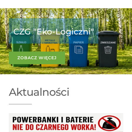
AKTUALNOŚCI
O ZWIĄZKU
CZG "Eko-Logiczni"
DLA MIESZKAŃCA
GOSPODARKA ODPADAMI
ZOBACZ WIĘCEJ
DO POBRANIA
RODO
Aktualności
KONTAKT