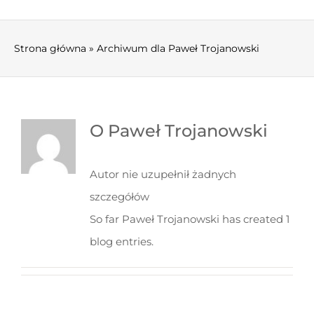
AKTUALNOŚCI
O ZWIĄZKU
Strona główna
»
Archiwum dla Paweł Trojanowski
DLA MIESZKAŃCA
GOSPODARKA ODPADAMI
O
Paweł Trojanowski
DO POBRANIA
Autor nie uzupełnił żadnych
szczegółów
RODO
So far Paweł Trojanowski has created 1
KONTAKT
blog entries.