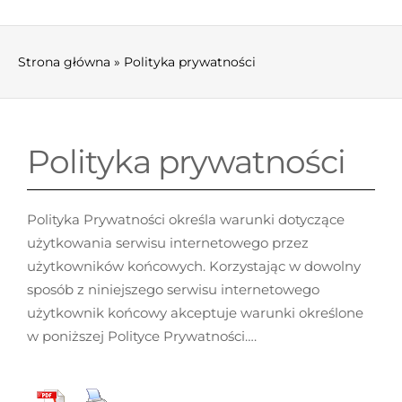
AKTUALNOŚCI
O ZWIĄZKU
Strona główna
»
Polityka prywatności
DLA MIESZKAŃCA
Polityka prywatności
GOSPODARKA ODPADAMI
DO POBRANIA
Polityka Prywatności określa warunki dotyczące
użytkowania serwisu internetowego przez
RODO
użytkowników końcowych. Korzystając w dowolny
sposób z niniejszego serwisu internetowego
KONTAKT
użytkownik końcowy akceptuje warunki określone
w poniższej Polityce Prywatności….